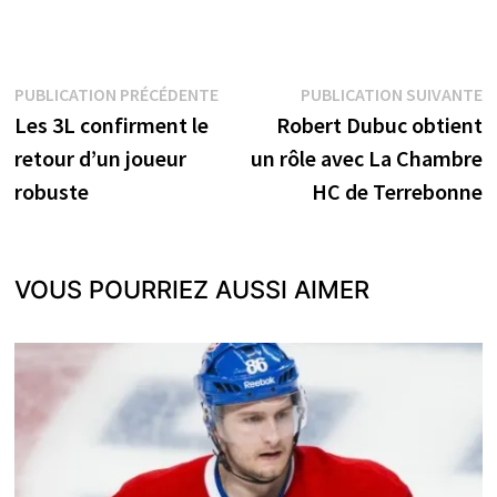
Navigation
Publication
P
PUBLICATION PRÉCÉDENTE
PUBLICATION SUIVANTE
précédente :
s
Les 3L confirment le
Robert Dubuc obtient
de
retour d’un joueur
un rôle avec La Chambre
l’article
robuste
HC de Terrebonne
VOUS POURRIEZ AUSSI AIMER