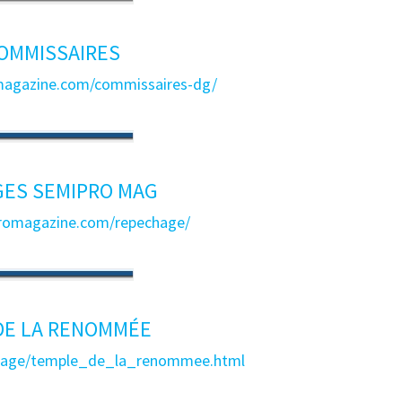
COMMISSAIRES
magazine.com/commissaires-dg/
ES SEMIPRO MAG
romagazine.com/repechage/
DE LA RENOMMÉE
/page/temple_de_la_renommee.html