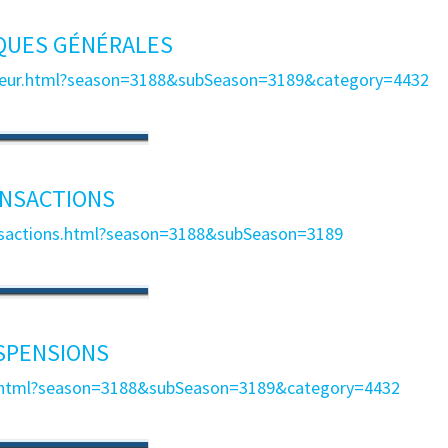
QUES GÉNÉRALES
oueur.html?season=3188&subSeason=3189&category=4432
NSACTIONS
ansactions.html?season=3188&subSeason=3189
SPENSIONS
on.html?season=3188&subSeason=3189&category=4432