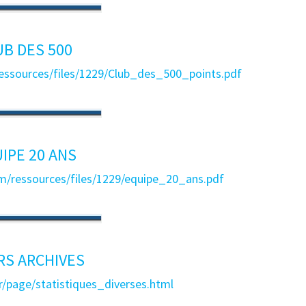
UB DES 500
ressources/files/1229/Club_des_500_points.pdf
IPE 20 ANS
om/ressources/files/1229/equipe_20_ans.pdf
RS ARCHIVES
r/page/statistiques_diverses.html