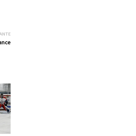
Publication
VANTE
suivante :
ance