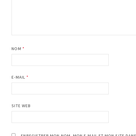
NOM
*
E-MAIL
*
SITE WEB
ENREGISTRER MON NOM, MON E-MAIL ET MON SITE DAN