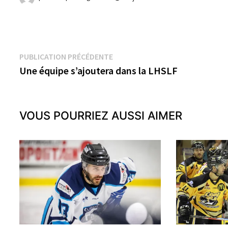
Navigation
Publication
PUBLICATION PRÉCÉDENTE
précédente :
Une équipe s’ajoutera dans la LHSLF
de
l’article
VOUS POURRIEZ AUSSI AIMER