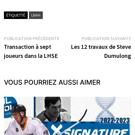
ÉTIQUETTÉ
LNAH
Navigation
Publication
P
PUBLICATION PRÉCÉDENTE
PUBLICATION SUIVANTE
précédente :
s
Transaction à sept
Les 12 travaux de Steve
de
joueurs dans la LHSE
Dumulong
l’article
VOUS POURRIEZ AUSSI AIMER