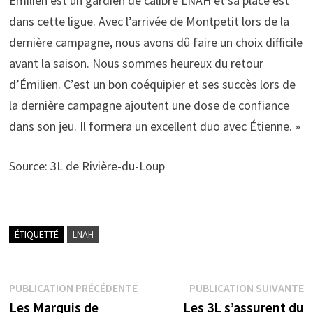
Émilien est un gardien de calibre LNAH et sa place est
dans cette ligue. Avec l’arrivée de Montpetit lors de la
dernière campagne, nous avons dû faire un choix difficile
avant la saison. Nous sommes heureux du retour
d’Émilien. C’est un bon coéquipier et ses succès lors de
la dernière campagne ajoutent une dose de confiance
dans son jeu. Il formera un excellent duo avec Étienne. »
Source: 3L de Rivière-du-Loup
ÉTIQUETTÉ
LNAH
Navigation
Publication
P
PUBLICATION PRÉCÉDENTE
PUBLICATION SUIVANTE
précédente :
s
Les Marquis de
Les 3L s’assurent du