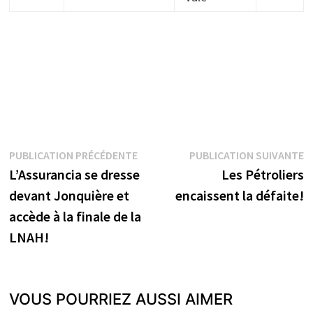
Navigation
Publication
P
PUBLICATION PRÉCÉDENTE
PUBLICATION SUIVANTE
précédente :
s
L’Assurancia se dresse
Les Pétroliers
de
devant Jonquière et
encaissent la défaite!
l’article
accède à la finale de la
LNAH!
VOUS POURRIEZ AUSSI AIMER