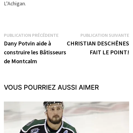
L’Achigan.
Navigation
Publication
P
PUBLICATION PRÉCÉDENTE
PUBLICATION SUIVANTE
précédente :
s
Dany Potvin aide à
CHRISTIAN DESCHÊNES
de
construire les Bâtisseurs
FAIT LE POINT!
l’article
de Montcalm
VOUS POURRIEZ AUSSI AIMER