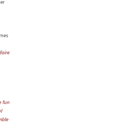
ner
mmes
faire
le fun
el
emble