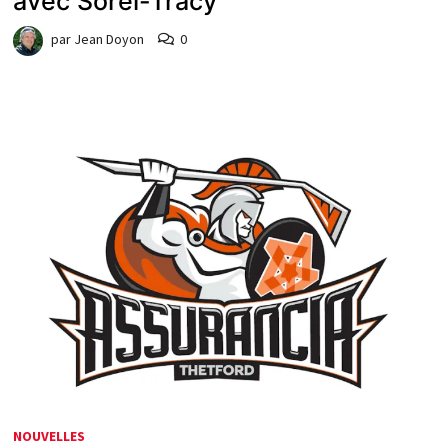
avec Sorel-Tracy
par
Jean Doyon
0
NOUVELLES