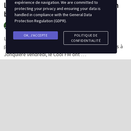
expérience de navigation. We are committed to
Le Cool FM fini sa préparation en
protecting your privacy and ensuring your data is
beauté !
handled in compliance with the
General Data
Protection Regulation (GDPR)
.
par
Jean Doyon
0
OK, J'ACCEPTE
POLITIQUE DE
Le Cool FM était à son 2e, et dernier, weekend
CONFIDENTIALITÉ
préparatoire ce vendredi et samedi. Malgré un revers à
Jonquière vendredi, le Cool FM ont …