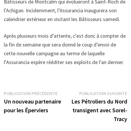
Bâtisseurs de Montcalm qui évolueront à Saint-Roch de
l’Achigan. Incidemment, l’Assurancia inaugurera son
calendrier extérieur en visitant les Bâtisseurs samedi.
Après plusieurs mois d’attente, c’est donc à compter de
la fin de semaine que sera donné le coup d’envoi de
cette nouvelle campagne au terme de laquelle
l’Assurancia espère rééditer ses exploits de l’an dernier.
Navigation
Publication
P
PUBLICATION PRÉCÉDENTE
PUBLICATION SUIVANTE
précédente :
s
Un nouveau partenaire
Les Pétroliers du Nord
de
pour les Éperviers
transigent avec Sorel-
l’article
Tracy