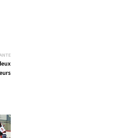
Publication
VANTE
suivante :
deux
eurs