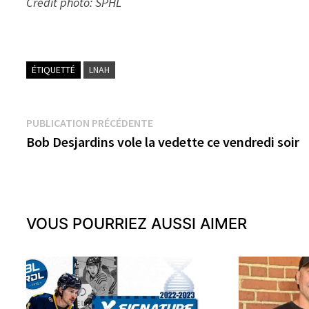
Crédit photo: SPHL
ÉTIQUETTÉ
LNAH
Navigation
Publication
PUBLICATION PRÉCÉDENTE
précédente :
Bob Desjardins vole la vedette ce vendredi soir
de
l’article
VOUS POURRIEZ AUSSI AIMER