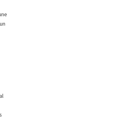
une
’un
al
s