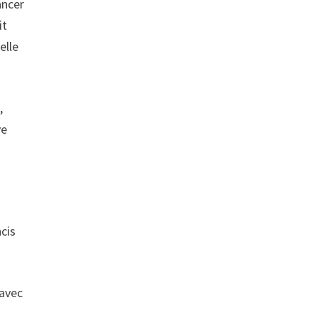
ancer
it
elle
,
ve
cis
 avec