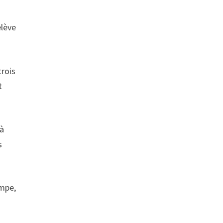
elève
trois
t
 à
s
ampe,