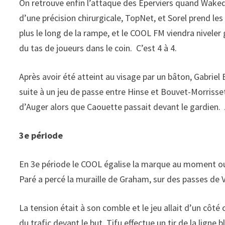
On retrouve enfin l’attaque des Éperviers quand Waked e
d’une précision chirurgicale, TopNet, et Sorel prend les
plus le long de la rampe, et le COOL FM viendra niveler
du tas de joueurs dans le coin. C’est 4 à 4.
Après avoir été atteint au visage par un bâton, Gabriel 
suite à un jeu de passe entre Hinse et Bouvet-Morrisse
d’Auger alors que Caouette passait devant le gardien. A
3e période
En 3e période le COOL égalise la marque au moment ou l
Paré a percé la muraille de Graham, sur des passes de Ve
La tension était à son comble et le jeu allait d’un côté
du trafic devant le but, Tifu effectue un tir de la ligne