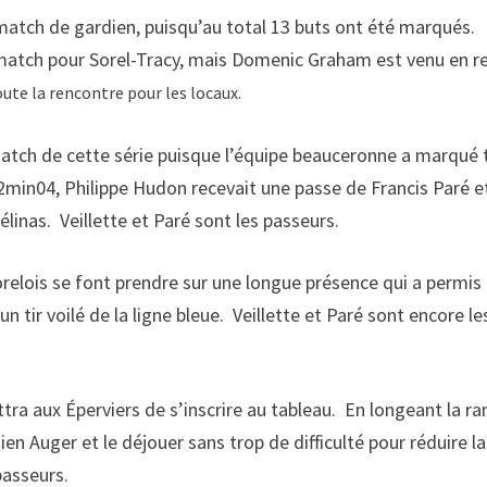
match de gardien, puisqu’au total 13 buts ont été marqués.
 match pour Sorel-Tracy, mais Domenic Graham est venu en r
oute la rencontre pour les locaux.
match de cette série puisque l’équipe beauceronne a marqué 
2min04, Philippe Hudon recevait une passe de Francis Paré e
élinas. Veillette et Paré sont les passeurs.
Sorelois se font prendre sur une longue présence qui a permis
 tir voilé de la ligne bleue. Veillette et Paré sont encore le
tra aux Éperviers de s’inscrire au tableau. En longeant la r
ien Auger et le déjouer sans trop de difficulté pour réduire la
passeurs.