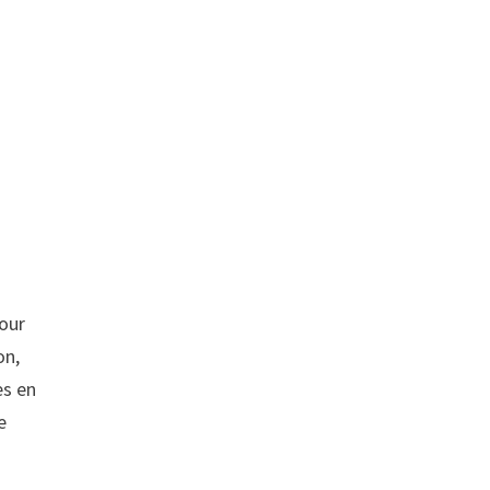
pour
on,
es en
e