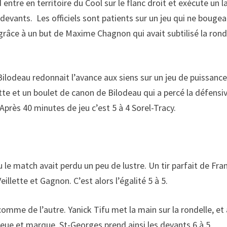
ntre en territoire du Cool sur le flanc droit et exécute un l
 devants. Les officiels sont patients sur un jeu qui ne bougea
 grâce à un but de Maxime Chagnon qui avait subtilisé la rond
Bilodeau redonnait l’avance aux siens sur un jeu de puissance
tte et un boulet de canon de Bilodeau qui a percé la défensi
près 40 minutes de jeu c’est 5 à 4 Sorel-Tracy.
e match avait perdu un peu de lustre. Un tir parfait de Fran
illette et Gagnon. C’est alors l’égalité 5 à 5.
 comme de l’autre. Yanick Tifu met la main sur la rondelle, et
 bleue et marque. St-Georges prend ainsi les devants 6 à 5.