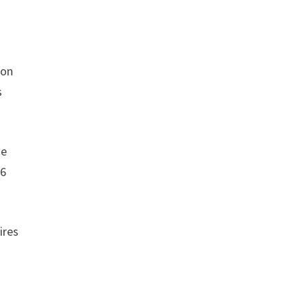
son
s
ue
16
ires