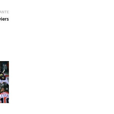
Publication
VANTE
suivante :
viers
e