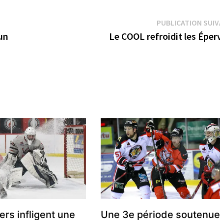
PUBLICATION SUI
un
Le COOL refroidit les Éper
ers infligent une
Une 3e période soutenu