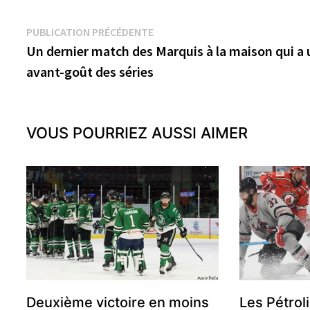
Navigation
Publication
PUBLICATION PRÉCÉDENTE
précédente :
Un dernier match des Marquis à la maison qui a 
de
avant-goût des séries
l’article
VOUS POURRIEZ AUSSI AIMER
Deuxième victoire en moins
Les Pétroli