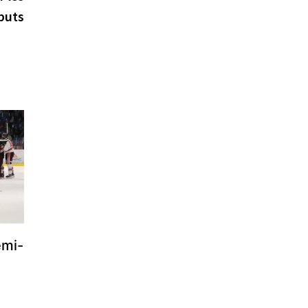
buts
emi-