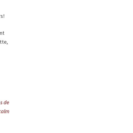
rs!
ont
tte,
ès de
tcalm