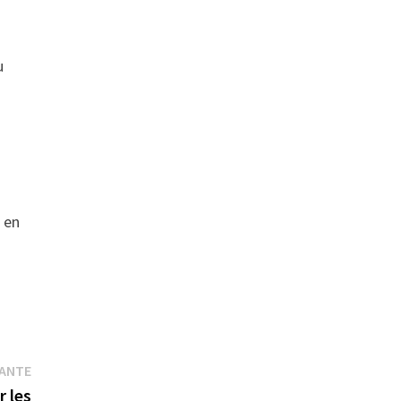
u
 en
Publication
VANTE
suivante :
r les