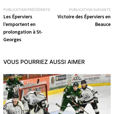
Navigation
Publication
P
PUBLICATION PRÉCÉDENTE
PUBLICATION SUIVANTE
précédente :
s
Les Éperviers
Victoire des Éperviers en
de
l’emportent en
Beauce
l’article
prolongation à St-
Georges
VOUS POURRIEZ AUSSI AIMER