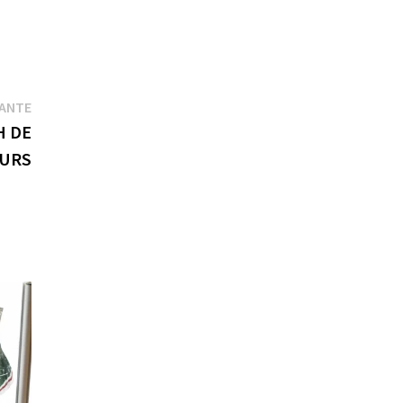
Publication
VANTE
suivante :
H DE
EURS