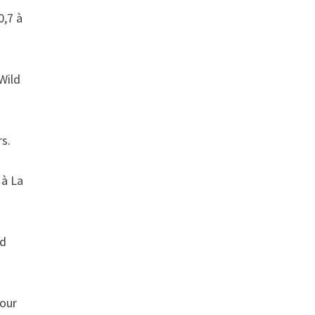
0,7 à
 Wild
rs.
 à La
nd
pour