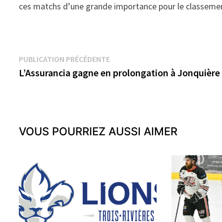
ces matchs d’une grande importance pour le classemen
Navigation
Publication
PUBLICATION PRÉCÉDENTE
précédente :
L’Assurancia gagne en prolongation à Jonquière
de
l’article
VOUS POURRIEZ AUSSI AIMER