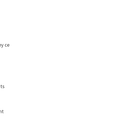
ey ce
uts
nt