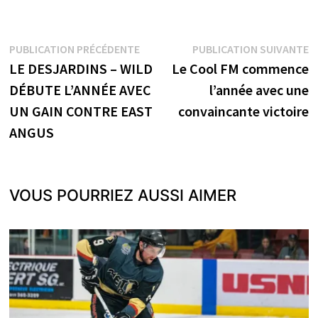
Navigation
Publication
P
PUBLICATION PRÉCÉDENTE
PUBLICATION SUIVANTE
précédente :
s
LE DESJARDINS – WILD
Le Cool FM commence
de
DÉBUTE L’ANNÉE AVEC
l’année avec une
l’article
UN GAIN CONTRE EAST
convaincante victoire
ANGUS
VOUS POURRIEZ AUSSI AIMER