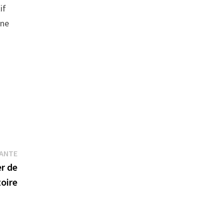
if
une
Publication
VANTE
suivante :
er de
toire