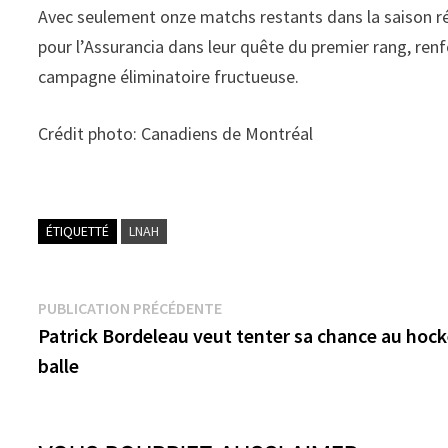
Avec seulement onze matchs restants dans la saison régu
pour l’Assurancia dans leur quête du premier rang, renf
campagne éliminatoire fructueuse.
Crédit photo: Canadiens de Montréal
ÉTIQUETTÉ
LNAH
Navigation
Publication
PUBLICATION PRÉCÉDENTE
précédente :
Patrick Bordeleau veut tenter sa chance au hoc
de
balle
l’article