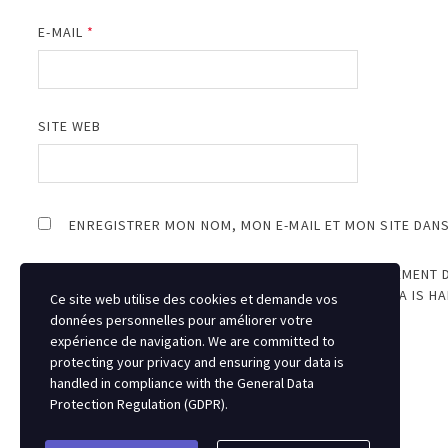
E-MAIL
*
SITE WEB
ENREGISTRER MON NOM, MON E-MAIL ET MON SITE DAN
JE SUIS D’ACCORD AVEC LE STOCKAGE ET LE TRAITEMENT 
PROTECTING YOUR PRIVACY AND ENSURING YOUR DATA IS H
Ce site web utilise des cookies et demande vos
REGULATION (GDPR)
.
*
données personnelles pour améliorer votre
expérience de navigation. We are committed to
protecting your privacy and ensuring your data is
handled in compliance with the
General Data
Protection Regulation (GDPR)
.