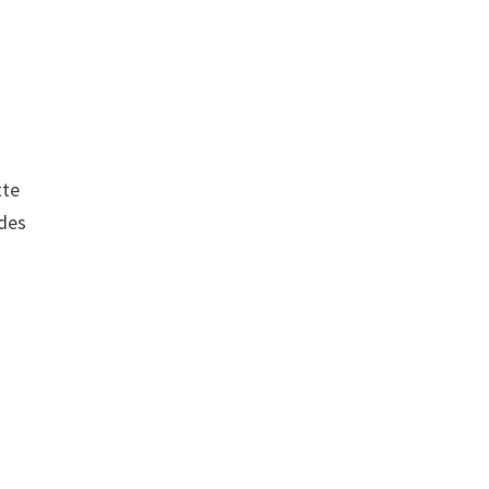
tte
 des