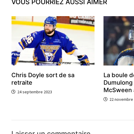
VOUS POURRIEZ AUSSI AIMER
Chris Doyle sort de sa
La boule d
retraite
Dumulong 
McSween à
24 septembre 2023
22 novembre
Laisser un commentaire