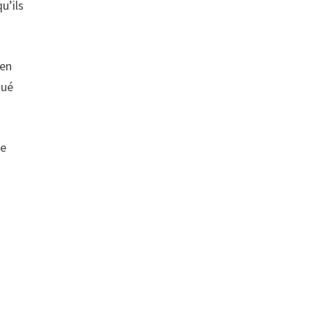
u’ils
 en
qué
de