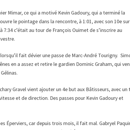
ivier Mimar, ce qui a motivé Kevin Gadoury, qui a terminé la
i ouvre le pointage dans la rencontre, à 1:01, avec son 10e su
à 7:34 c’était au tour de François Ouimet de s’inscrire au
lvestre.
, lorsqu’il fait dévier une passe de Marc-André Tourigny. Sim
hênes en a assez et retire le gardien Dominic Graham, qui ven
 Gélinas.
ary Gravel vient ajouter un 4e but aux Bâtisseurs, avec un t
 vitesse et de direction. Des passes pour Kevin Gadoury et
des Éperviers, car depuis trois mois, il fait mal. Gabryel Paqui