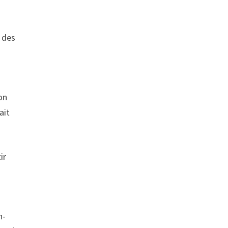
r des
on
ait
ir
n-