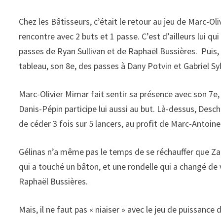
Chez les Bâtisseurs, c’était le retour au jeu de Marc-Ol
rencontre avec 2 buts et 1 passe. C’est d’ailleurs lui qu
passes de Ryan Sullivan et de Raphaël Bussières. Puis, 
tableau, son 8e, des passes à Dany Potvin et Gabriel Sy
Marc-Olivier Mimar fait sentir sa présence avec son 7e
Danis-Pépin participe lui aussi au but. Là-dessus, Desc
de céder 3 fois sur 5 lancers, au profit de Marc-Antoine
Gélinas n’a même pas le temps de se réchauffer que Zach
qui a touché un bâton, et une rondelle qui a changé de
Raphaël Bussières.
Mais, il ne faut pas « niaiser » avec le jeu de puissance 