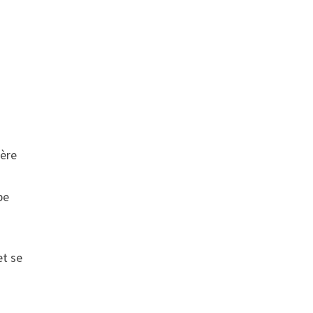
ière
pe
et se