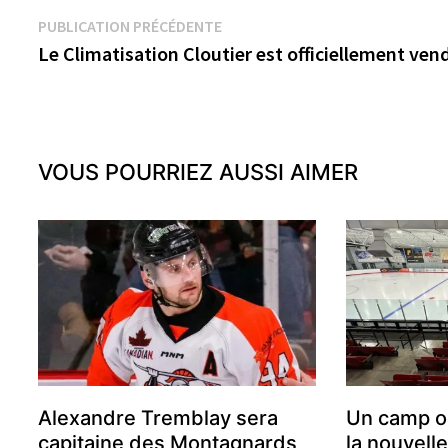
Navigation
Publication
PUBLICATION PRÉCÉDENTE
précédente :
Le Climatisation Cloutier est officiellement ven
de
l’article
VOUS POURRIEZ AUSSI AIMER
Alexandre Tremblay sera
Un camp ou
capitaine des Montagnards
la nouvell