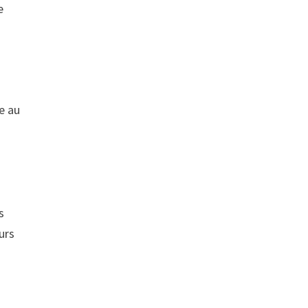
e
e au
.
s
urs