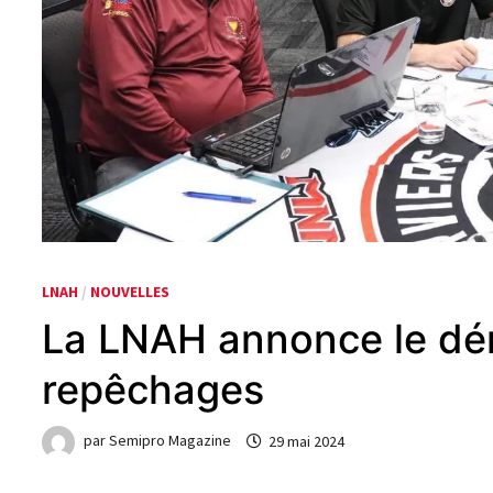
LNAH
/
NOUVELLES
La LNAH annonce le dé
repêchages
par
Semipro Magazine
29 mai 2024