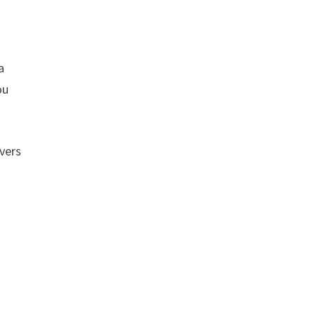
a
ou
 vers