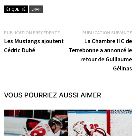
ÉTIQUETTÉ
LNAH
Navigation
Publication
P
PUBLICATION PRÉCÉDENTE
PUBLICATION SUIVANTE
précédente :
s
Les Mustangs ajoutent
La Chambre HC de
de
Cédric Dubé
Terrebonne a annoncé le
l’article
retour de Guillaume
Gélinas
VOUS POURRIEZ AUSSI AIMER