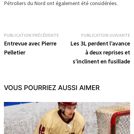
Pétroliers du Nord ont également été considérées.
Navigation
Publication
P
PUBLICATION PRÉCÉDENTE
PUBLICATION SUIVANTE
précédente :
s
Entrevue avec Pierre
Les 3L perdent l’avance
de
Pelletier
à deux reprises et
l’article
s’inclinent en fusillade
VOUS POURRIEZ AUSSI AIMER