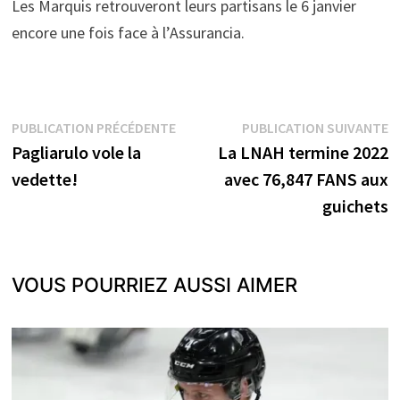
Les Marquis retrouveront leurs partisans le 6 janvier
encore une fois face à l’Assurancia.
Navigation
Publication
P
PUBLICATION PRÉCÉDENTE
PUBLICATION SUIVANTE
précédente :
s
Pagliarulo vole la
La LNAH termine 2022
de
vedette!
avec 76,847 FANS aux
l’article
guichets
VOUS POURRIEZ AUSSI AIMER