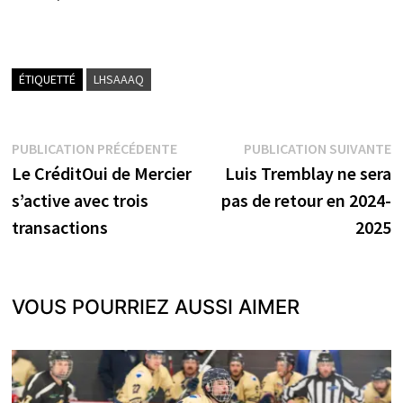
ÉTIQUETTÉ
LHSAAAQ
Navigation
Publication
P
PUBLICATION PRÉCÉDENTE
PUBLICATION SUIVANTE
précédente :
s
Le CréditOui de Mercier
Luis Tremblay ne sera
de
s’active avec trois
pas de retour en 2024-
l’article
transactions
2025
VOUS POURRIEZ AUSSI AIMER