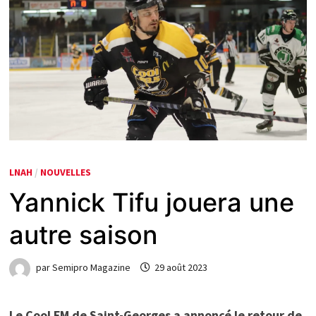
LNAH
/
NOUVELLES
Yannick Tifu jouera une
autre saison
par
Semipro Magazine
29 août 2023
Le Cool FM de Saint-Georges a annoncé le retour de