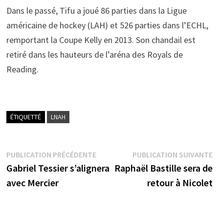
Dans le passé, Tifu a joué 86 parties dans la Ligue
américaine de hockey (LAH) et 526 parties dans l’ECHL,
remportant la Coupe Kelly en 2013. Son chandail est
retiré dans les hauteurs de l’aréna des Royals de
Reading.
ÉTIQUETTÉ
LNAH
Navigation
Publication
P
PUBLICATION PRÉCÉDENTE
PUBLICATION SUIVANTE
précédente :
s
Gabriel Tessier s’alignera
Raphaël Bastille sera de
de
avec Mercier
retour à Nicolet
l’article