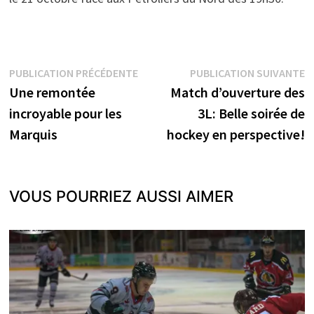
Navigation
Publication
P
PUBLICATION PRÉCÉDENTE
PUBLICATION SUIVANTE
précédente :
s
Une remontée
Match d’ouverture des
de
incroyable pour les
3L: Belle soirée de
l’article
Marquis
hockey en perspective!
VOUS POURRIEZ AUSSI AIMER