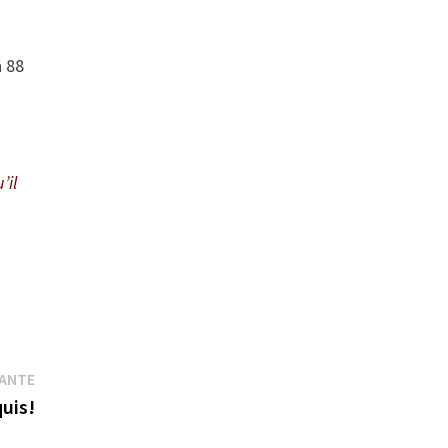
n 88
’il
Publication
VANTE
suivante :
quis!