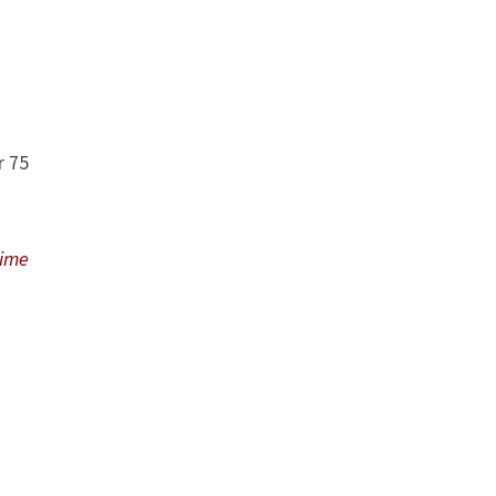
r 75
aime