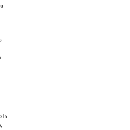
du
s
s
à
e la
e,