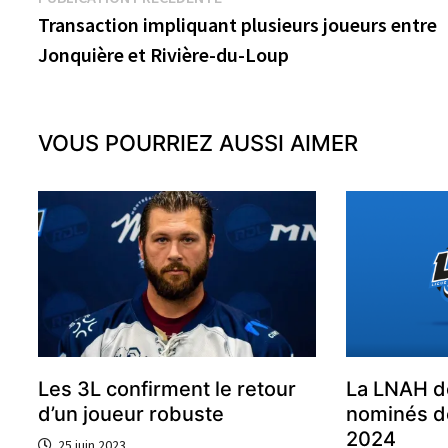
Navigation
précédente :
Transaction impliquant plusieurs joueurs entre
de
Jonquière et Rivière-du-Loup
l’article
VOUS POURRIEZ AUSSI AIMER
Les 3L confirment le retour
La LNAH d
d’un joueur robuste
nominés de
2024
25 juin 2023