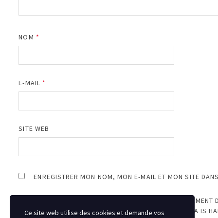
NOM
*
E-MAIL
*
SITE WEB
ENREGISTRER MON NOM, MON E-MAIL ET MON SITE DAN
JE SUIS D’ACCORD AVEC LE STOCKAGE ET LE TRAITEMENT 
PROTECTING YOUR PRIVACY AND ENSURING YOUR DATA IS H
Ce site web utilise des cookies et demande vos