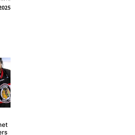
suivante :
2025
met
ers