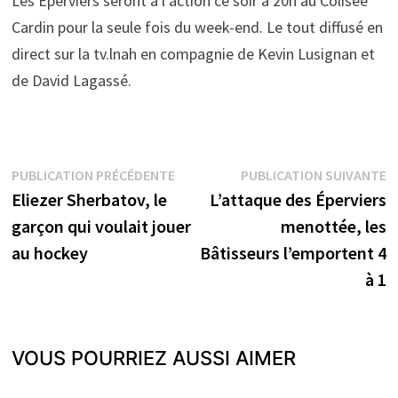
Les Éperviers seront à l’action ce soir à 20h au Colisée
Cardin pour la seule fois du week-end. Le tout diffusé en
direct sur la tv.lnah en compagnie de Kevin Lusignan et
de David Lagassé.
Navigation
Publication
P
PUBLICATION PRÉCÉDENTE
PUBLICATION SUIVANTE
précédente :
s
Eliezer Sherbatov, le
L’attaque des Éperviers
de
garçon qui voulait jouer
menottée, les
l’article
au hockey
Bâtisseurs l’emportent 4
à 1
VOUS POURRIEZ AUSSI AIMER