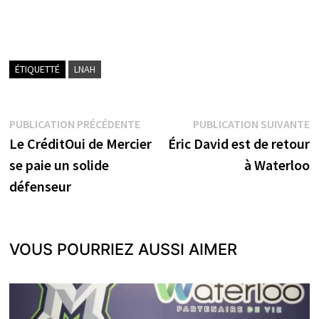
ÉTIQUETTÉ
LNAH
Navigation
Publication
P
PUBLICATION PRÉCÉDENTE
PUBLICATION SUIVANTE
précédente :
s
Le CréditOui de Mercier
Éric David est de retour
de
se paie un solide
à Waterloo
l’article
défenseur
VOUS POURRIEZ AUSSI AIMER