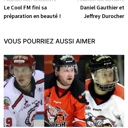
Navigation
précédente :
s
Le Cool FM fini sa
Daniel Gauthier et
de
préparation en beauté !
Jeffrey Durocher
l’article
VOUS POURRIEZ AUSSI AIMER