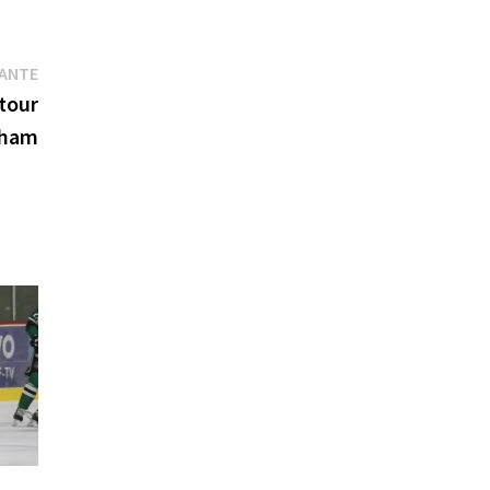
Publication
VANTE
suivante :
tour
nham