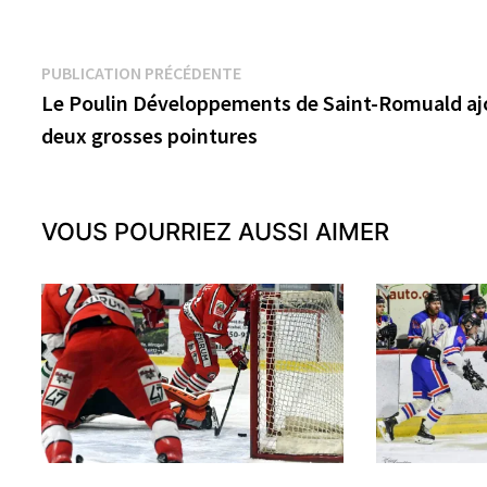
Navigation
Publication
PUBLICATION PRÉCÉDENTE
précédente :
Le Poulin Développements de Saint-Romuald aj
de
deux grosses pointures
l’article
VOUS POURRIEZ AUSSI AIMER