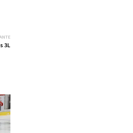
Publication
VANTE
suivante :
es 3L