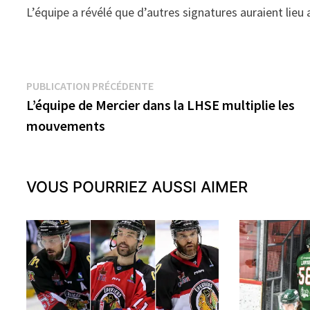
L’équipe a révélé que d’autres signatures auraient lie
Navigation
Publication
PUBLICATION PRÉCÉDENTE
précédente :
L’équipe de Mercier dans la LHSE multiplie les
de
mouvements
l’article
VOUS POURRIEZ AUSSI AIMER