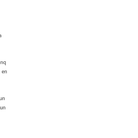
a
inq
) en
 un
 un