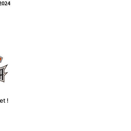
2024
et !