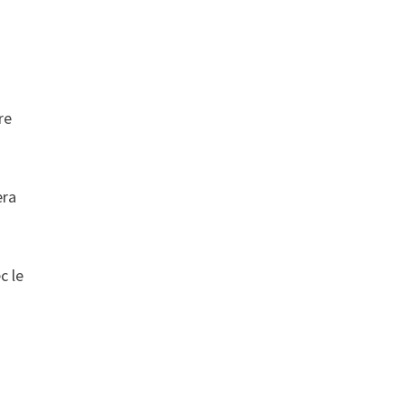
re
era
c le