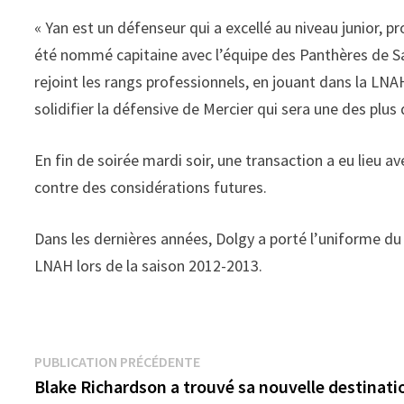
« Yan est un défenseur qui a excellé au niveau junior, p
été nommé capitaine avec l’équipe des Panthères de Sain
rejoint les rangs professionnels, en jouant dans la LNA
solidifier la défensive de Mercier qui sera une des plus d
En fin de soirée mardi soir, une transaction a eu lieu 
contre des considérations futures.
Dans les dernières années, Dolgy a porté l’uniforme du 
LNAH lors de la saison 2012-2013.
Navigation
Publication
PUBLICATION PRÉCÉDENTE
précédente :
Blake Richardson a trouvé sa nouvelle destinati
de