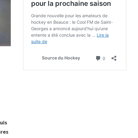
uis
ures