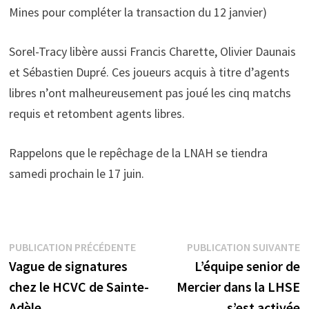
Mines pour compléter la transaction du 12 janvier)
Sorel-Tracy libère aussi Francis Charette, Olivier Daunais
et Sébastien Dupré. Ces joueurs acquis à titre d’agents
libres n’ont malheureusement pas joué les cinq matchs
requis et retombent agents libres.
Rappelons que le repêchage de la LNAH se tiendra
samedi prochain le 17 juin.
Navigation
Publication
P
PUBLICATION PRÉCÉDENTE
PUBLICATION SUIVANTE
précédente :
s
Vague de signatures
L’équipe senior de
de
chez le HCVC de Sainte-
Mercier dans la LHSE
l’article
Adèle
s’est activée