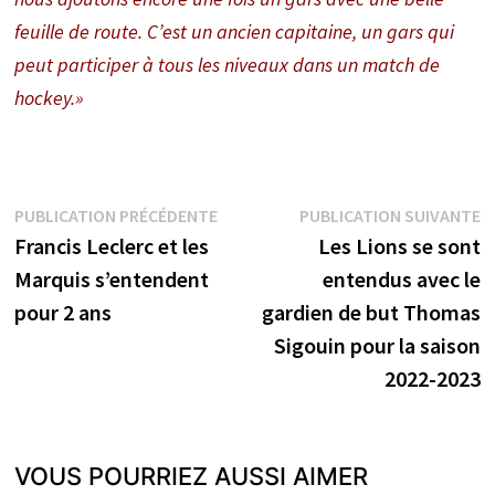
feuille de route. C’est un ancien capitaine, un gars qui
peut participer à tous les niveaux dans un match de
hockey.»
Navigation
Publication
P
PUBLICATION PRÉCÉDENTE
PUBLICATION SUIVANTE
précédente :
s
Francis Leclerc et les
Les Lions se sont
de
Marquis s’entendent
entendus avec le
l’article
pour 2 ans
gardien de but Thomas
Sigouin pour la saison
2022-2023
VOUS POURRIEZ AUSSI AIMER