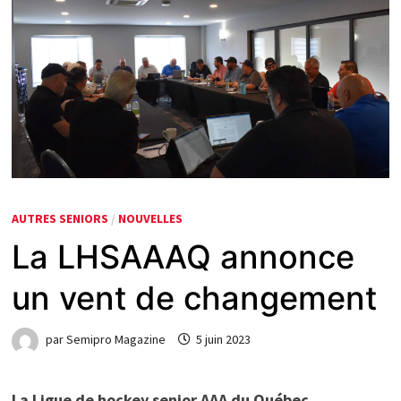
AUTRES SENIORS
/
NOUVELLES
La LHSAAAQ annonce
un vent de changement
par
Semipro Magazine
5 juin 2023
La Ligue de hockey senior AAA du Québec