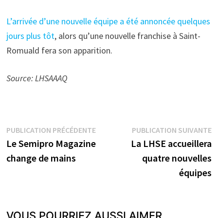
L’arrivée d’une nouvelle équipe a été annoncée quelques
jours plus tôt
, alors qu’une nouvelle franchise à Saint-
Romuald fera son apparition.
Source: LHSAAAQ
Navigation
Publication
P
PUBLICATION PRÉCÉDENTE
PUBLICATION SUIVANTE
précédente :
s
Le Semipro Magazine
La LHSE accueillera
de
change de mains
quatre nouvelles
l’article
équipes
VOUS POURRIEZ AUSSI AIMER