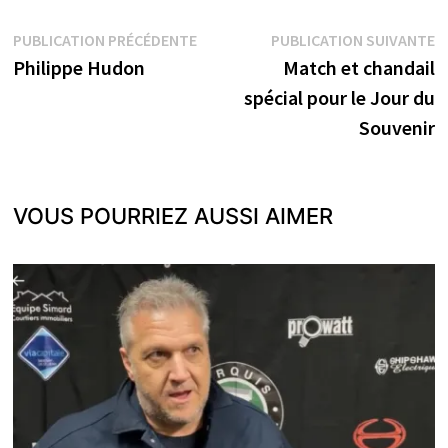
Navigation
Publication
P
PUBLICATION PRÉCÉDENTE
PUBLICATION SUIVANTE
précédente :
s
Philippe Hudon
Match et chandail
de
spécial pour le Jour du
l’article
Souvenir
VOUS POURRIEZ AUSSI AIMER