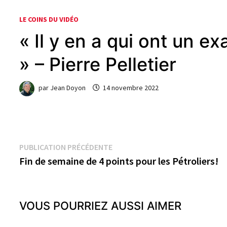
LE COINS DU VIDÉO
« Il y en a qui ont un e
» – Pierre Pelletier
par
Jean Doyon
14 novembre 2022
Navigation
Publication
PUBLICATION PRÉCÉDENTE
précédente :
Fin de semaine de 4 points pour les Pétroliers!
de
l’article
VOUS POURRIEZ AUSSI AIMER