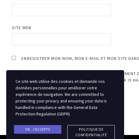
SITE WEB
ENREGISTRER MON NOM, MON E-MAIL ET MON SITE DAN
JE SUIS D’ACCORD AVEC LE STOCKAGE ET LE TRAITEMENT 
PROTECTING YOUR PRIVACY AND ENSURING YOUR DATA IS H
Ce site web utilise des cookies et demande vos
REGULATION (GDPR)
.
*
données personnelles pour améliorer votre
expérience de navigation. We are committed to
protecting your privacy and ensuring your data is
handled in compliance with the
General Data
Protection Regulation (GDPR)
.
OK, J'ACCEPTE
POLITIQUE DE
CONFIDENTIALITÉ