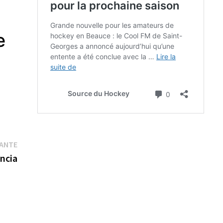
e
Publication
VANTE
suivante :
ancia