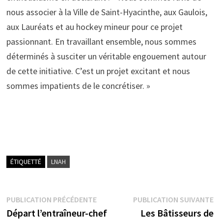
nous associer à la Ville de Saint-Hyacinthe, aux Gaulois,
aux Lauréats et au hockey mineur pour ce projet
passionnant. En travaillant ensemble, nous sommes
déterminés à susciter un véritable engouement autour
de cette initiative. C’est un projet excitant et nous
sommes impatients de le concrétiser. »
ÉTIQUETTÉ
LNAH
Navigation
Publication
P
PUBLICATION PRÉCÉDENTE
PUBLICATION SUIVANTE
précédente :
s
Départ l’entraîneur-chef
Les Bâtisseurs de
de