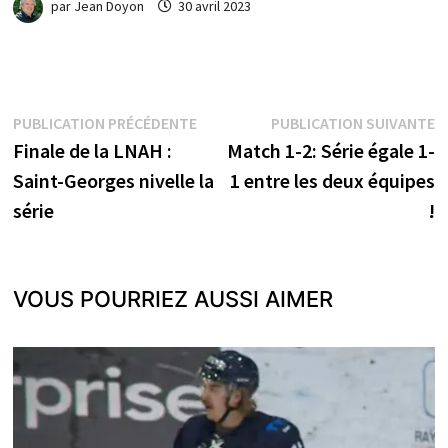
par
Jean Doyon
30 avril 2023
Navigation
Publication
P
PUBLICATION PRÉCÉDENTE
PUBLICATION SUIVANTE
précédente :
s
Finale de la LNAH :
Match 1-2: Série égale 1-
de
Saint-Georges nivelle la
1 entre les deux équipes
l’article
série
!
VOUS POURRIEZ AUSSI AIMER