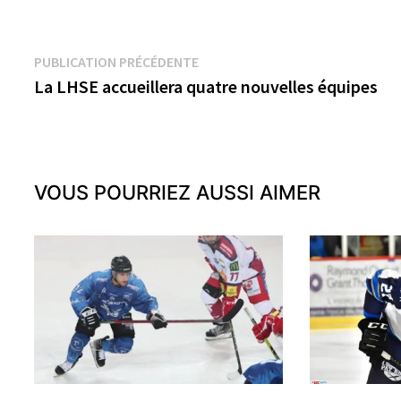
Navigation
Publication
PUBLICATION PRÉCÉDENTE
précédente :
La LHSE accueillera quatre nouvelles équipes
de
l’article
VOUS POURRIEZ AUSSI AIMER