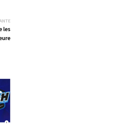
Publication
VANTE
suivante :
e les
heure