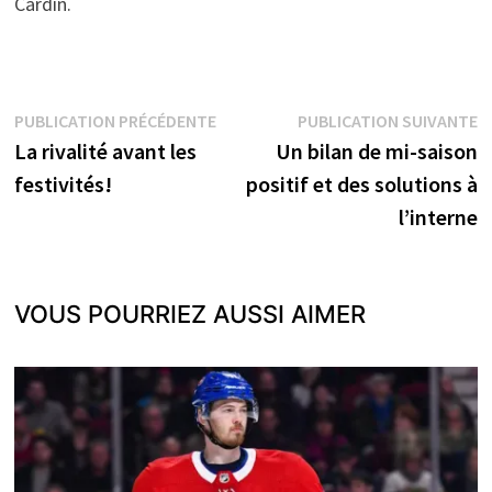
Cardin.
Navigation
Publication
P
PUBLICATION PRÉCÉDENTE
PUBLICATION SUIVANTE
précédente :
s
La rivalité avant les
Un bilan de mi-saison
de
festivités!
positif et des solutions à
l’article
l’interne
VOUS POURRIEZ AUSSI AIMER