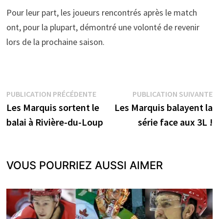
Pour leur part, les joueurs rencontrés après le match
ont, pour la plupart, démontré une volonté de revenir
lors de la prochaine saison.
Navigation
Publication
P
PUBLICATION PRÉCÉDENTE
PUBLICATION SUIVANTE
précédente :
s
Les Marquis sortent le
Les Marquis balayent la
de
balai à Rivière-du-Loup
série face aux 3L !
l’article
VOUS POURRIEZ AUSSI AIMER