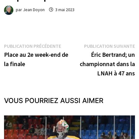
par
Jean Doyon
3 mai 2023
Navigation
Publication
P
PUBLICATION PRÉCÉDENTE
PUBLICATION SUIVANTE
précédente :
s
Place au 2e week-end de
Éric Bertrand; un
de
la finale
championnat dans la
l’article
LNAH à 47 ans
VOUS POURRIEZ AUSSI AIMER