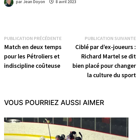
par
Jean Doyon
8 avril 2023
Navigation
Publication
P
PUBLICATION PRÉCÉDENTE
PUBLICATION SUIVANTE
précédente :
s
Match en deux temps
Ciblé par d’ex-joueurs :
de
pour les Pétroliers et
Richard Martel se dit
l’article
indiscipline coûteuse
bien placé pour changer
la culture du sport
VOUS POURRIEZ AUSSI AIMER