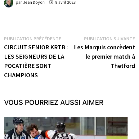
par
Jean Doyon
8 avril 2023
Navigation
Publication
P
PUBLICATION PRÉCÉDENTE
PUBLICATION SUIVANTE
précédente :
s
CIRCUIT SENIOR KRTB :
Les Marquis concèdent
de
LES SEIGNEURS DE LA
le premier match à
l’article
POCATIÈRE SONT
Thetford
CHAMPIONS
VOUS POURRIEZ AUSSI AIMER