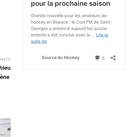
Publication
VANTE
suivante :
thieu
mène