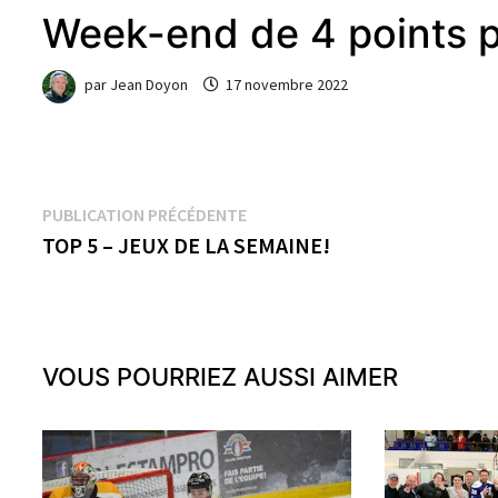
Week-end de 4 points po
par
Jean Doyon
17 novembre 2022
Navigation
Publication
PUBLICATION PRÉCÉDENTE
précédente :
TOP 5 – JEUX DE LA SEMAINE!
de
l’article
VOUS POURRIEZ AUSSI AIMER