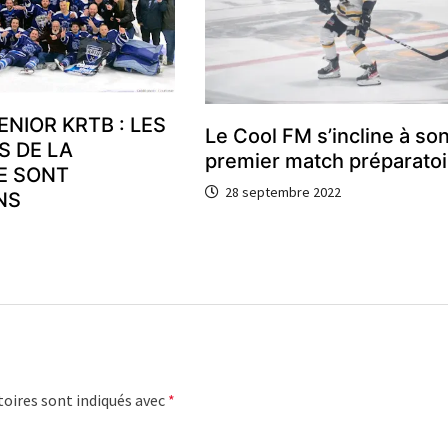
ENIOR KRTB : LES
Le Cool FM s’incline à so
S DE LA
premier match préparatoi
E SONT
28 septembre 2022
NS
oires sont indiqués avec
*