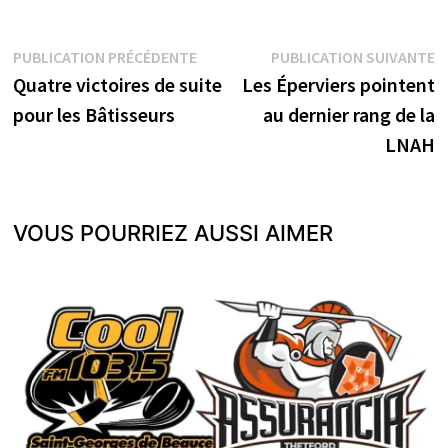
Navigation
Publication
P
PUBLICATION PRÉCÉDENTE
PUBLICATION SUIVANTE
précédente :
s
Quatre victoires de suite
Les Éperviers pointent
de
pour les Bâtisseurs
au dernier rang de la
l’article
LNAH
VOUS POURRIEZ AUSSI AIMER