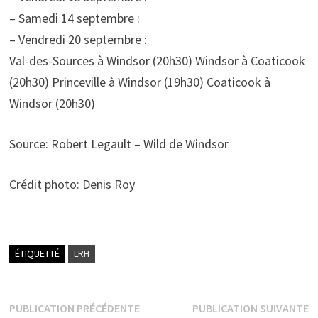
– Samedi 14 septembre :
– Vendredi 20 septembre :
Val-des-Sources à Windsor (20h30) Windsor à Coaticook
(20h30) Princeville à Windsor (19h30) Coaticook à
Windsor (20h30)
Source: Robert Legault – Wild de Windsor
Crédit photo: Denis Roy
ÉTIQUETTÉ
LRH
Navigation
Publication
P
PUBLICATION PRÉCÉDENTE
PUBLICATION SUIVANTE