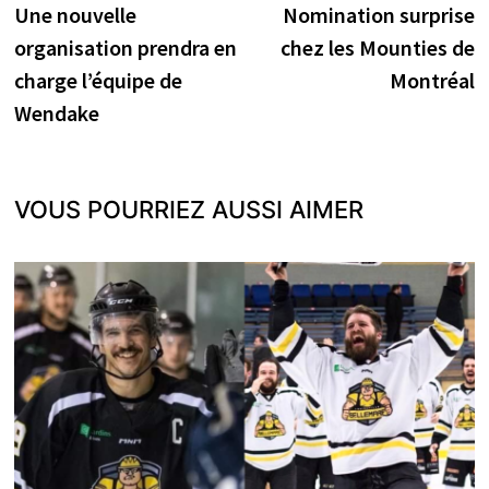
précédente :
s
Une nouvelle
Nomination surprise
de
organisation prendra en
chez les Mounties de
l’article
charge l’équipe de
Montréal
Wendake
VOUS POURRIEZ AUSSI AIMER